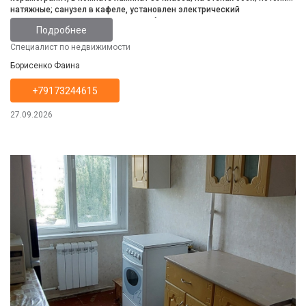
натяжные; санузел в кафеле, установлен электрический
полотенцесушитель, раковина, тумба, зеркало, вывод для
Подробнее
водонагревателя; лоджия завтеклена и тоже с отделкой( поднят пол
и застелен линолиумом, на стенах декоративная штукатурка). Мебели
Специалист по недвижимости
нет. Все остальное готово для поживания новых владельцев.
Борисенко Фаина
+79173244615
27.09.2026