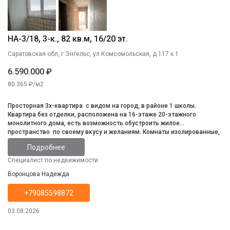
НА-3/18, 3-к., 82 кв.м, 16/20 эт.
Саратовская обл, г Энгельс, ул Комсомольская, д 117 к 1
6.590.000 ₽
80.365 ₽/м2
Просторная 3х-квартира с видом на город, в районе 1 школы.
Квартира без отделки, расположена на 16-этаже 20-этажного
монолитного дома, есть возможность обустроить жилое
пространство по своему вкусу и желаниям. Комнаты изолированные,
санузел раздельный, лоджия с видом на три стороны. Территория
Подробнее
дома огорожена забором, с двумя автоматическими воротами.
Специалист по недвижимости
Воронцова Надежда
+79085598872
03.08.2026