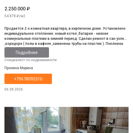
2.250.000 ₽
54.878 ₽/м2
Продается 2-х комнатная квартира, в кирпичном доме. Установлено
индивидуальное отопление: новый котел ,батареи - низкие
коммунальные платежи в зимний период. Сделан ремонт в сан узле
,коридоре ( полы в кафеле ,заменены трубы на пластик ). Поклеены
обои, установлены пластиковые окна . В 2025 году - произведен
Подробнее
качественный ремонт кровли . Ухоженный подъезд, приличные
соседи. Квартира свободна от проживания, нет зарегистрированных
Специалист по недвижимости
лиц. Один взрослый собственник. Вся сумма в ДКП. Любой вид
Пронина Марина
расчёта. Показ по предварительной договорённости. Звоните.
+79678095316
06.08.2026