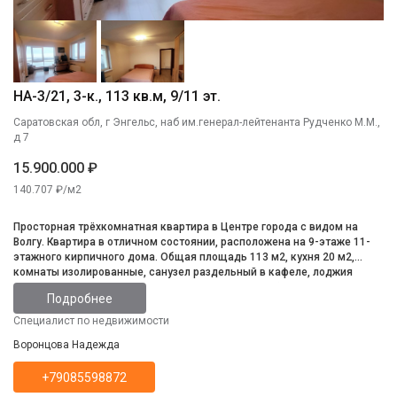
НА-3/21, 3-к., 113 кв.м, 9/11 эт.
Саратовская обл, г Энгельс, наб им.генерал-лейтенанта Рудченко М.М.,
д 7
15.900.000 ₽
140.707 ₽/м2
Просторная трёхкомнатная квартира в Центре города с видом на
Волгу. Квартира в отличном состоянии, расположена на 9-этаже 11-
этажного кирпичного дома. Общая площадь 113 м2, кухня 20 м2,
комнаты изолированные, санузел раздельный в кафеле, лоджия
застеклена. Инфратруктура развита, всё в шаговой доступности.
Подробнее
Специалист по недвижимости
Воронцова Надежда
+79085598872