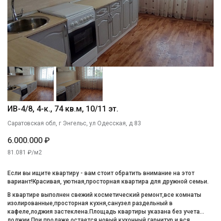
ИВ-4/8, 4-к., 74 кв.м, 10/11 эт.
Саратовская обл, г Энгельс, ул Одесская, д 83
6.000.000 ₽
81.081 ₽/м2
Если вы ищите квартиру - вам стоит обратить внимание на этот
вариант!Красивая, уютная,просторная квартира для дружной семьи.
В квартире выполнен свежий косметический ремонт,все комнаты
изолированные,просторная кухня,санузел раздельный в
кафеле,лоджия застеклена.Площадь квартиры указана без учета
лоджии.При продаже остается новый кухонный гарнитур и вся