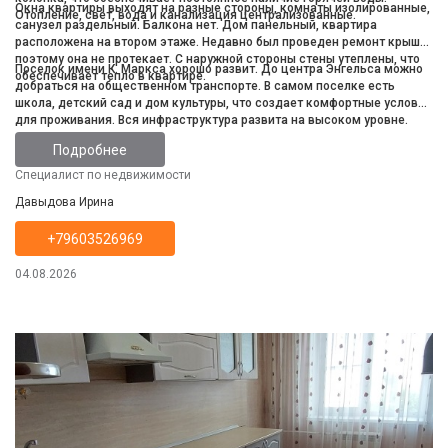
Окна квартиры выходят на разные стороны, комнаты изолированные,
Отопление, свет, вода и канализация централизованные.
санузел раздельный. Балкона нет. Дом панельный, квартира
расположена на втором этаже. Недавно был проведен ремонт крыши,
поэтому она не протекает. С наружной стороны стены утеплены, что
Поселок имени К. Маркса хорошо развит. До центра Энгельса можно
обеспечивает тепло в квартире.
добраться на общественном транспорте. В самом поселке есть
школа, детский сад и дом культуры, что создает комфортные условия
для проживания. Вся инфраструктура развита на высоком уровне.
Подробнее
Специалист по недвижимости
Давыдова Ирина
+79603526969
04.08.2026