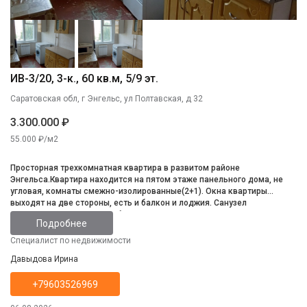
ИВ-3/20, 3-к., 60 кв.м, 5/9 эт.
Саратовская обл, г Энгельс, ул Полтавская, д 32
3.300.000 ₽
55.000 ₽/м2
Просторная трехкомнатная квартира в развитом районе
Энгельса.Квартира находится на пятом этаже панельного дома, не
угловая, комнаты смежно-изолированные(2+1). Окна квартиры
выходят на две стороны, есть и балкон и лоджия. Санузел
раздельный. Квартира требует косметического ремонта, но в целом
Подробнее
состояние жилое. Новому владельцу останется вся мебель, что на
фото. Тамбур на две квартиры. Территория двора благоустроена и
Специалист по недвижимости
заасфальтирована, свободная парковка около дома. Инфраструктура
Давыдова Ирина
в пешей доступности.
+79603526969