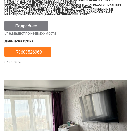
Рядом с домом школы,магазины,детские
мебель,что очень ценно для новых жильцов и для тех,кто покупает
сады,рынок,поликлиника,остановки - район очень
квартиру для дальнейшей сдачи в аренду.Дом кирпичный,над
благоустроенный,здесь все рядом.Просмотр в удобное время.
квартирой есть полноценный технический этаж.
Подробнее
Специалист по недвижимости
Давыдова Ирина
+79603526969
04.08.2026