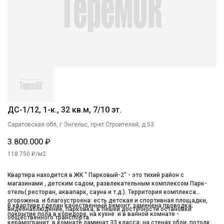
ДС-1/12, 1-к., 32 кв.м, 7/10 эт.
Саратовская обл, г Энгельс, пр-кт Строителей, д 53
3.800.000 ₽
118.750 ₽/м2
Квартира находится в ЖК " Парковый-2" - это тихий район с
магазинами , детским садом, развлекательным комплексом Парк-
отель( ресторан, аквапарк, сауна и т.д.). Территория комплекса
огорожена и благоустроена: есть детская и спортивная площадки,
В квартире сделан качественный ремонт: заменена проводка;
видеонаблюдение, парковка, в пешей доступности остановки
покрытие пола в коридоре, на кухне и в ванной комнате -
общественного транспорта.
керамогранит, в комнате ламинат 33 класса; на стенах обои; потолки