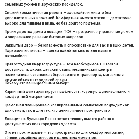
семейных ужинов и дружеских посиделок.
Свежий косметический ремонт — заезжайте и живите без
дополнительных вложений. Комфортная высота этажа — достаточно
высоко для тишины и вида, но без долгого подъёма.
Преимущества дома и локации: ТСН — прозрачное управление домом
и оперативное решение бытовых вопросов.
Закрытый двор — безопасность и спокойствие для вас и ваших детей.
Парковочные места — всегда найдётся место для вашего
автомобиля.
Превосходная инфраструктура — всё необходимое в шаговой
доступности: школа; детский садик; медицинский центр и
поликлиника; остановка общественного транспорта; магазины и
другие объекты городской среды.
Почему это ваш идеальный выбор?
Кирпичный дом гарантирует надёжность, хорошую шумоизоляцию и
комфортный микроклимат.
Грамотная планировка с изолированными комнатами подходит как
для семьи, так и для тех, кто ценит личное пространство.
Локация на Бульваре Роз сочетает тишину жилого района с
доступностью всех городских удобств.
Это не просто жильё — это пространство для комфортной жизни,
тёплых семейных вечеров и радостных моментов.