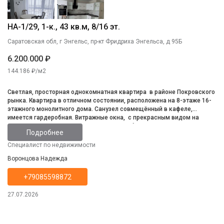
НА-1/29, 1-к., 43 кв.м, 8/16 эт.
Саратовская обл, г Энгельс, пр-кт Фридриха Энгельса, д 95Б
6.200.000 ₽
144.186 ₽/м2
Светлая, просторная однокомнатная квартира в районе Покровского
рынка. Квартира в отличном состоянии, расположена на 8-этаже 16-
этажного монолитного дома. Санузел совмещённый в кафеле,
имеется гардеробная. Витражные окна, с прекрасным видом на
город. Квартира готова к проживанию, мебель, встроенная кухня и
Подробнее
техника остаётся. Территория дома закрыта и благоустроена,
круглосуточное видеонаблюдение. Инфраструктура развита, всё в
Специалист по недвижимости
шаговой достпности.
Воронцова Надежда
+79085598872
27.07.2026