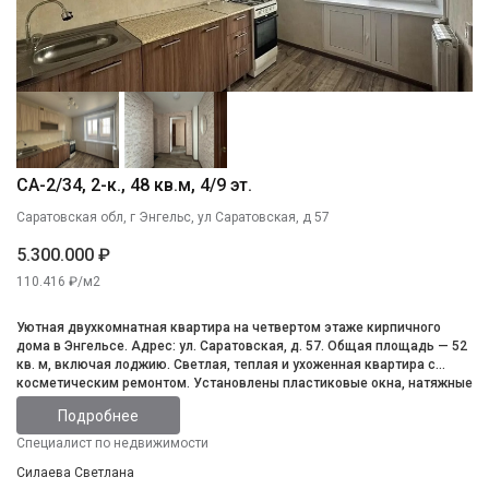
СА-2/34, 2-к., 48 кв.м, 4/9 эт.
Саратовская обл, г Энгельс, ул Саратовская, д 57
5.300.000 ₽
110.416 ₽/м2
Уютная двухкомнатная квартира на четвертом этаже кирпичного
дома в Энгельсе. Адрес: ул. Саратовская, д. 57. Общая площадь — 52
кв. м, включая лоджию. Светлая, теплая и ухоженная квартира с
косметическим ремонтом. Установлены пластиковые окна, натяжные
потолки и новые радиаторы отопления. Просторная застекленная
Подробнее
лоджия. Санузел раздельный. Удобное расположение с хорошей
транспортной доступностью. Магазины рядом. Квартира идеально
Специалист по недвижимости
подходит для проживания, инвестиций или сдачи в аренду.
Силаева Светлана