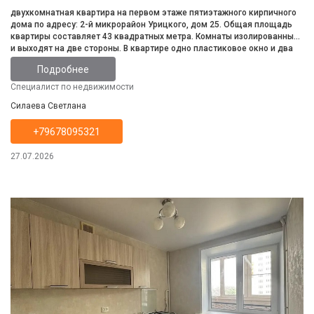
двухкомнатная квартира на первом этаже пятиэтажного кирпичного
дома по адресу: 2-й микрорайон Урицкого, дом 25. Общая площадь
квартиры составляет 43 квадратных метра. Комнаты изолированные
и выходят на две стороны. В квартире одно пластиковое окно и два
деревянных. Входная дверь металлическая. Санузел раздельный. В
Подробнее
одной из комнат установлен натяжной потолок. Балкон отсутствует.
Придомовая территория благоустроена, во дворе находится детский
Специалист по недвижимости
сад. В непосредственной близости расположена школа. Магазины и
Силаева Светлана
автобусная остановка находятся в шаговой доступности. Квартира
требует ремонта. Возможен любой способ оплаты.
+79678095321
27.07.2026