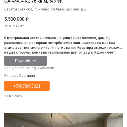
СА-4/4, 4-к., 78 кв.м, 6/9 эт.
Саратовская обл, г Энгельс, ул Льва Кассиля, д 20
5.500.000 ₽
70.512 ₽/м2
В центральной части Энгельса, на улице Льва Кассиля, дом 20,
расположена просторная четырёхкомнатная квартира на шестом
этаже девятиэтажного кирпичного здания. Квартира выходит окнами
на две стороны, комнаты изолированы друг от друга. Кухня имеет
достаточно места для приготовления пищи, а лоджия площадью 6
Подробнее
квадратных метров примыкает к гостиной. Санузел раздельный.
Квартира нуждается в ремонте. Для детей во дворе оборудована
Специалист по недвижимости
игровая площадка. В непосредственной близости от дома находятся
Силаева Светлана
две школы, детский сад, городская площадь и парк для детей, а
также пляж. Транспортная доступность позволяет легко добраться в
+79678095321
любой район города. Продажа квартиры осуществляется по договору
купли-продажи. Возможна покупка в ипотеку, что делает эту квартиру
доступной для многих покупателей. Приглашаем вас на просмотр!
26.07.2026
Записывайтесь на удобное время, чтобы оценить все преимущества
этого замечательного предложения. Оформим ипотеку для вас. Если
пожелаете, подберем и оформим любое страхование.