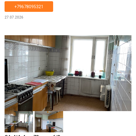
+79678095321
27.07.2026