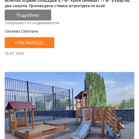
включая лоджию площадью 6,7 м². Кухня занимает 11 м². В квартире
два санузла. Произведена стяжка-штукатурка по всей
квартире.Комнаты изолированные. Двор закрыт, въезд
Подробнее
осуществляется через автоматические ворота. Квартира не имеет
обременений, прописанных лиц, не находится в ипотеке.Рассмотрим
Специалист по недвижимости
любой вид расчета.
Силаева Светлана
+79678095321
26.07.2026