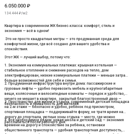
6.050.000 ₽
134.444 ₽/м2
Квартира в современном ЖК бизнес‑класса: комфорт, стиль и
экономия — всё в одном!
Это не просто квадратные метры — это продуманная среда для
комфортной жизни, где всё создано для вашего удобства и
спокойствия.
Этот ЖК — лучший выбор, потому что:
1. Экономия на коммунальных платежах: крышная котельная —
стабильное отопление и снижение расходов на тепло, дом
электрифицирован, низкие коммунальные платежи — меньше затрат,
больше возможностей для себя и семьи.
2. Продуманная инфраструктура внутри дома: пассажирские и
грузовые лифты — удобно перевозить мебель и крупногабаритные
вещи, колясочные и велосипедные комнаты — порядок и удобство,
ничего не мешает в квартире, закрытый благоустроенный двор —
3. Пространство для жизни и отдыха: современная детская площадка
безопасность и приватность для жителей.
на 2‑м этаже — безопасно и удобно, ребёнок под присмотром,
спортивная площадка — поддерживайте форму, не тратя время на
дорогу до спортзала, уютные зоны отдыха — место, где можно
4. Всё необходимое рядом: новая школа и детский сад — экономия
расслабиться после рабочего дня.
времени на дорогу и спокойствие за ребёнка, остановки
общественного транспорта — удобная транспортная доступность,