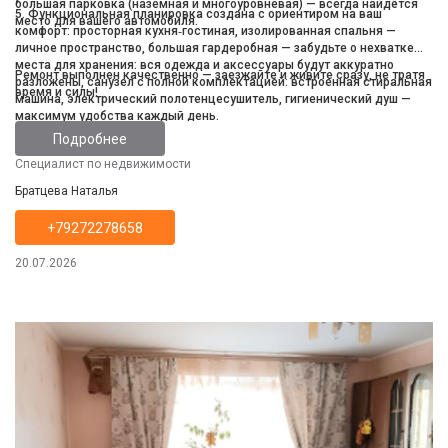
большая парковка (наземная и многоуровневая) — всегда найдётся
5. Функциональная планировка создана с ориентиром на ваш
место для вашего автомобиля.
комфорт: просторная кухня‑гостиная, изолированная спальня —
личное пространство, большая гардеробная — забудьте о нехватке
места для хранения: вся одежда и аксессуары будут аккуратно
Ремонт выполнен качественно — заезжайте и живите сразу, не тратя
разложены, санузел с полной комплектацией: встроенная стиральная
время и силы!
машина, электрический полотенцесушитель, гигиенический душ —
максимум удобства каждый день.
Подробнее
Специалист по недвижимости
Братцева Наталья
+79272278658
20.07.2026